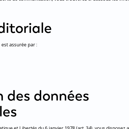
itoriale
e est assurée par :
n des données
les
tique et Libertés du 6 janvier 1978 (art. 34), vous dispose