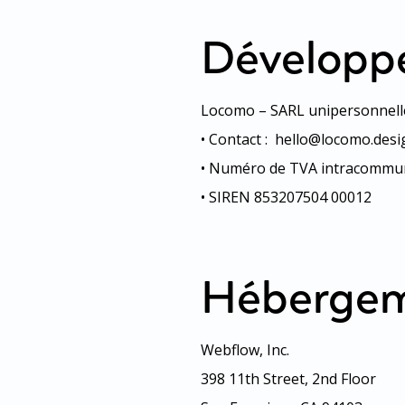
Développ
Locomo – SARL unipersonnelle 
• Contact : ‬ hello@locomo.des
• Numéro de TVA intracommun
• SIREN 853207504 00012
Héberge
Webflow, Inc.
398 11th Street, 2nd Floor