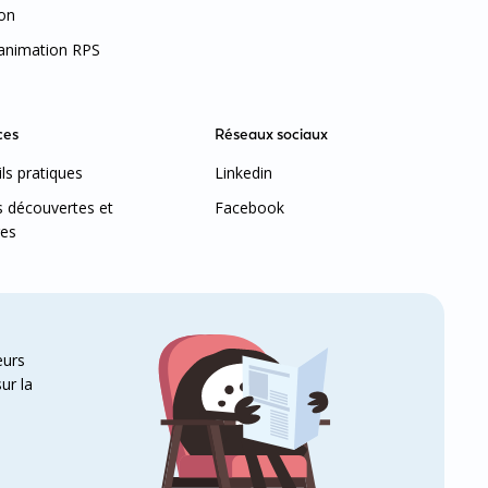
on
’animation RPS
ces
Réseaux sociaux
ls pratiques
Linkedin
s découvertes et
Facebook
res
eurs
ur la