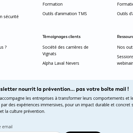
Formation
Formati
Outils d’animation TMS
Outils d
n sécurité
Témoignages clients
Ressour
s ?
Société des carrières de
Nos outi
Vignats
Session
Alpha Laval Nevers
webinai
letter nourrit la prévention… pas votre boîte mail !
ccompagne les entreprises à transformer leurs comportements et l
ar des expériences immersives, pour un impact durable et concret s
t la culture prévention.
e email