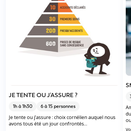
S
JE TENTE OU J'ASSURE ?
1h à 1h30
6 à 15 personnes
Am
du
Je tente ou j’assure : choix cornélien auquel nous
ou
avons tous été un jour confrontés…
Vo